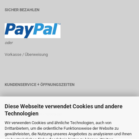
SICHER BEZAHLEN
oder
Vorkasse / Überweisung
KUNDENSERVICE + ÖFFNUNGSZEITEN
Kontaktformular
Diese Webseite verwendet Cookies und andere
Technologien
Telefon: +49 (0) 6181 - 18909-00
Wir verwenden Cookies und ähnliche Technologien, auch von
Telefax: +49 (0) 6181 - 18909-29
Drittanbietern, um die ordentliche Funktionsweise der Website zu
gewährleisten, die Nutzung unseres Angebotes zu analysieren und Ihnen
Montag - Freitag: 10:00 - 18:00