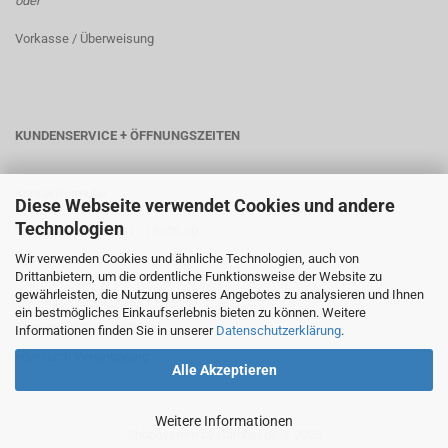
oder
Vorkasse / Überweisung
KUNDENSERVICE + ÖFFNUNGSZEITEN
Kontaktformular
Diese Webseite verwendet Cookies und andere
Technologien
Telefon: +49 (0) 6181 - 18909-00
Wir verwenden Cookies und ähnliche Technologien, auch von
Telefax: +49 (0) 6181 - 18909-29
Drittanbietern, um die ordentliche Funktionsweise der Website zu
gewährleisten, die Nutzung unseres Angebotes zu analysieren und Ihnen
Montag - Freitag: 10:00 - 18:00
ein bestmögliches Einkaufserlebnis bieten zu können. Weitere
Samstag: 10:00 - 14:00
Informationen finden Sie in unserer
Datenschutzerklärung
.
oder nach Vereinbarung
Alle Akzeptieren
Weitere Informationen
Shopsystem
by Gambio.de © 2023