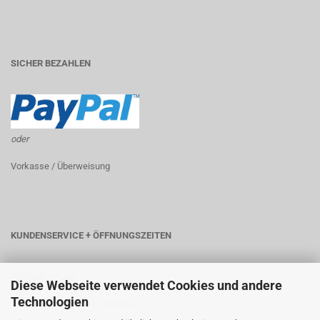
SICHER BEZAHLEN
oder
Vorkasse / Überweisung
KUNDENSERVICE + ÖFFNUNGSZEITEN
Kontaktformular
Diese Webseite verwendet Cookies und andere
Technologien
Telefon: +49 (0) 6181 - 18909-00