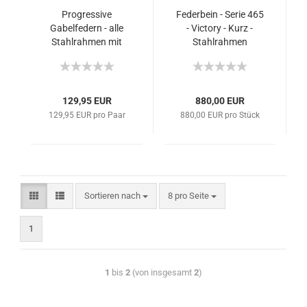
Progressive
Federbein - Serie 465
Gabelfedern - alle
- Victory - Kurz -
Stahlrahmen mit
Stahlrahmen
konventionellen
Federbeinen
129,95 EUR
880,00 EUR
129,95 EUR pro Paar
880,00 EUR pro Stück
Sortieren nach
8 pro Seite
1
1
bis
2
(von insgesamt
2
)