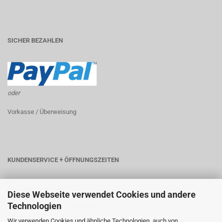
SICHER BEZAHLEN
oder
Vorkasse / Überweisung
KUNDENSERVICE + ÖFFNUNGSZEITEN
Kontaktformular
Diese Webseite verwendet Cookies und andere
Technologien
Telefon: +49 (0) 6181 - 18909-00
Wir verwenden Cookies und ähnliche Technologien, auch von
Telefax: +49 (0) 6181 - 18909-29