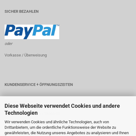
SICHER BEZAHLEN
oder
Vorkasse / Überweisung
KUNDENSERVICE + ÖFFNUNGSZEITEN
Kontaktformular
Diese Webseite verwendet Cookies und andere
Technologien
Telefon: +49 (0) 6181 - 18909-00
Wir verwenden Cookies und ähnliche Technologien, auch von
Telefax: +49 (0) 6181 - 18909-29
Drittanbietern, um die ordentliche Funktionsweise der Website zu
gewährleisten, die Nutzung unseres Angebotes zu analysieren und Ihnen
Montag - Freitag: 10:00 - 18:00