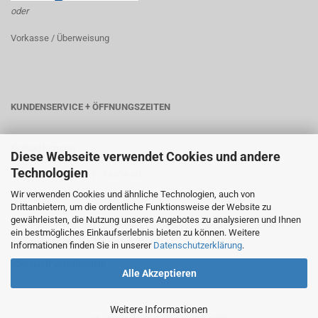
oder
Vorkasse / Überweisung
KUNDENSERVICE + ÖFFNUNGSZEITEN
Kontaktformular
Diese Webseite verwendet Cookies und andere
Technologien
Telefon: +49 (0) 6181 - 18909-00
Wir verwenden Cookies und ähnliche Technologien, auch von
Telefax: +49 (0) 6181 - 18909-29
Drittanbietern, um die ordentliche Funktionsweise der Website zu
gewährleisten, die Nutzung unseres Angebotes zu analysieren und Ihnen
Montag - Freitag: 10:00 - 18:00
ein bestmögliches Einkaufserlebnis bieten zu können. Weitere
Samstag: 10:00 - 14:00
Informationen finden Sie in unserer
Datenschutzerklärung
.
oder nach Vereinbarung
Alle Akzeptieren
Weitere Informationen