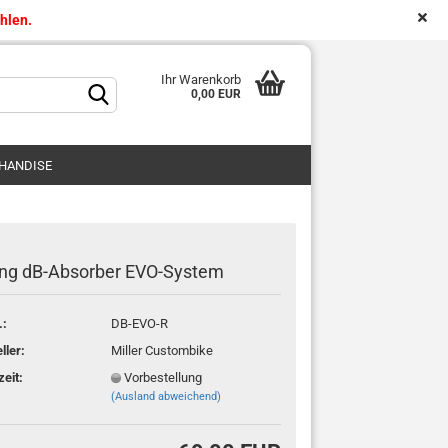
ählen.
DE
Kundenlogin
Merkzettel
Ihr Warenkorb
0,00 EUR
HANDISE
ing dB-Absorber EVO-System
.:
DB-EVO-R
ller:
Miller Custombike
zeit:
Vorbestellung
(Ausland abweichend)