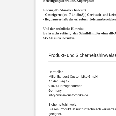
Befestigungsschraube, Kupferpaste
Racing dB-Absorber bedeutet
- Gesteigerte ( ca. 7-14 db(A) ) Geräusch- und L
- liegt ausserhalb des erlaubten Toleranzbereiches
Und der rechtliche Hinweis:
Es ist nicht zulässig, den Schalldämpfer ohne dB
StVZO zu verwenden.
Produkt- und Sicherheitshinweise
Hersteller:
Miller Exhaust-Custombike GmbH
An der Bieg 19
91074 Herzogenaurach
Germany
info@miller-custombike.de
Sicherheitshinweis:
Dieses Produkt ist nur für technisch versier
geeignet.