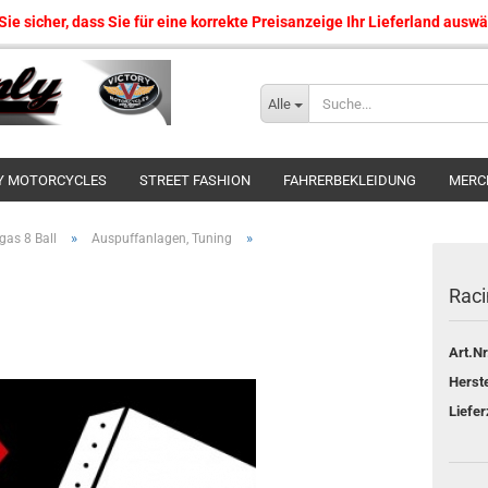
 Sie sicher, dass Sie für eine korrekte Preisanzeige Ihr Lieferland ausw
Sprache auswählen
Alle
Lieferland
Y MOTORCYCLES
STREET FASHION
FAHRERBEKLEIDUNG
MERC
»
»
gas 8 Ball
Auspuffanlagen, Tuning
Rac
Konto erstellen
Art.Nr
Passwort vergessen?
Herste
Liefer