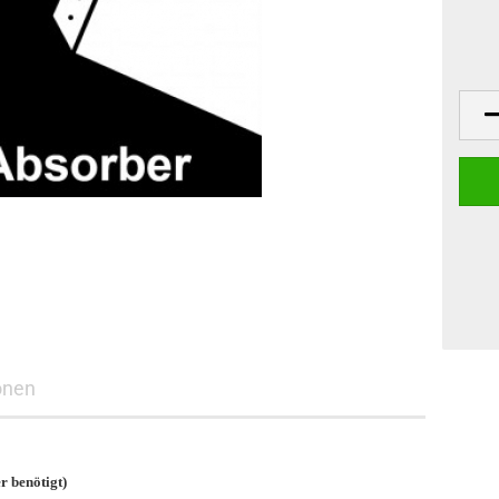
onen
r benötigt)