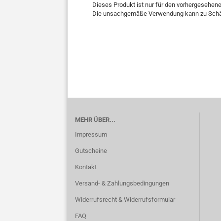
Dieses Produkt ist nur für den vorhergesehe
Die unsachgemäße Verwendung kann zu Schäd
MEHR ÜBER...
Impressum
Gutscheine
Kontakt
Versand- & Zahlungsbedingungen
Widerrufsrecht & Widerrufsformular
FAQ