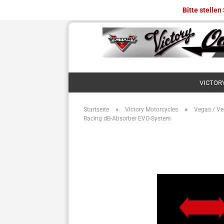
Bitte stellen
VICTOR
»
»
Startseite
Victory Motorcycles
Vegas / Ve
Racing dB-Absorber EVO-System