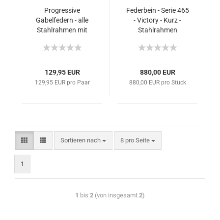
Progressive
Federbein - Serie 465
Gabelfedern - alle
- Victory - Kurz -
Stahlrahmen mit
Stahlrahmen
konventionellen
Federbeinen
129,95 EUR
880,00 EUR
129,95 EUR pro Paar
880,00 EUR pro Stück
Sortieren nach
8 pro Seite
1
1
bis
2
(von insgesamt
2
)