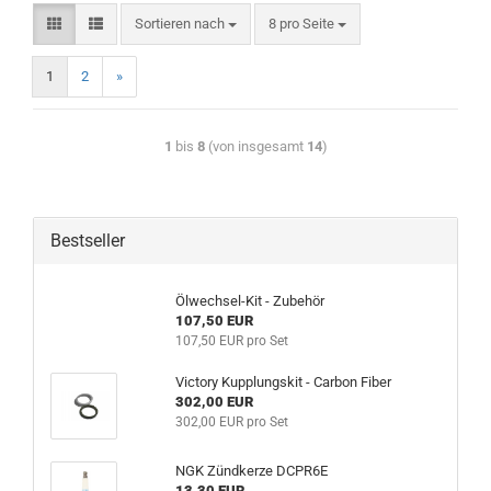
Sortieren nach
8 pro Seite
1
2
»
1
bis
8
(von insgesamt
14
)
Bestseller
Ölwechsel-Kit - Zubehör
107,50 EUR
107,50 EUR pro Set
Victory Kupplungskit - Carbon Fiber
302,00 EUR
302,00 EUR pro Set
NGK Zündkerze DCPR6E
13,30 EUR